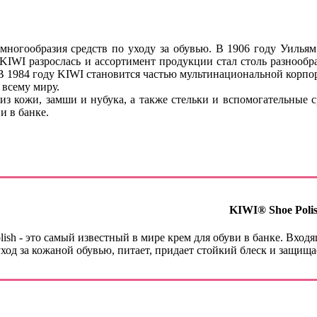
многообразия средств по уходу за обувью. В 1906 году Уильям
а KIWI разрослась и ассортимент продукции стал столь разноо
 В 1984 году KIWI становится частью мультинациональной корпор
 всему миру.
 из кожи, замши и нубука, а также стельки и вспомогательны
и в банке.
KIWI® Shoe Poli
ish - это самый известный в мире крем для обуви в банке. Вход
од за кожаной обувью, питает, придает стойкий блеск и защища