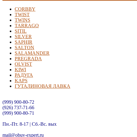
CORBBY
TWIST
TWINS
TARRAGO
SITIL
SILVER
SAPHIR
SALTON
SALAMANDER
PREGRADA
OLVIST
KIWI
РАДУГА
KAPS
ГУТАЛИНОВАЯ ЛАВКА
Контактный телефон:
(999) 900-80-72
(926) 737-71-66
(999) 900-80-71
Время работы(МСК)
Пн.-Пт. 8-17 | Сб.-Вс. вых
Электронная почта:
mail@obuv-expert.ru